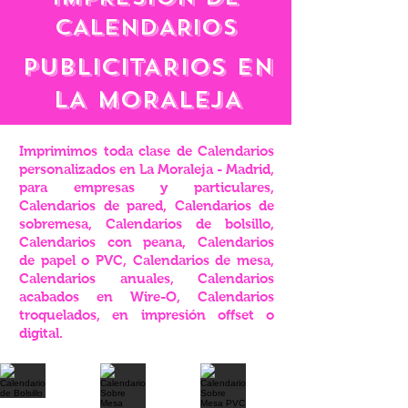
CALENDARIOS
PUBLICITARIOS EN
lA MORALEJA
Imprimimos toda clase de Calendarios
personalizados en La Moraleja - Madrid,
para empresas y particulares,
Calendarios de pared, Calendarios de
sobremesa, Calendarios de bolsillo,
Calendarios con peana, Calendarios
de papel o PVC, Calendarios de mesa,
Calendarios anuales, Calendarios
acabados en Wire-O, Calendarios
troquelados, en impresión offset o
digital.