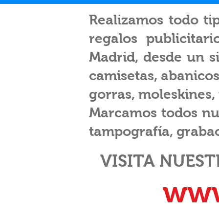
Realizamos todo ti
regalos publicitar
Madrid, desde un si
camisetas, abanicos
gorras, moleskines, t
Marcamos todos nue
tampografía, grabaci
VISITA NUES
www