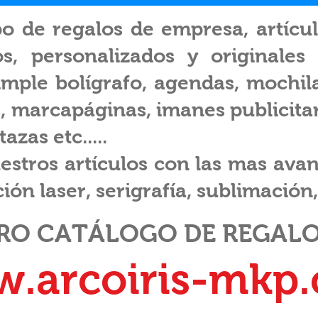
po de regalos de empresa, artícu
ios, personalizados y originale
mple bolígrafo, agendas, mochilas,
, marcapáginas, imanes publicitari
azas etc.....
stros artículos con las mas avan
ón laser, serigrafía, sublimación, 
TRO CATÁLOGO DE REGALO
.arcoiris-mkp