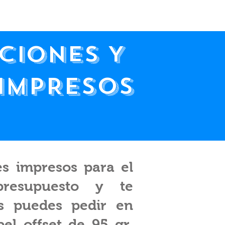
CIONES Y
 IMPRESOS
es impresos para el
presupuesto y te
os puedes pedir en
el offset de 95 gr.