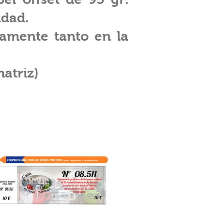
idad.
vamente tanto en la
matriz)