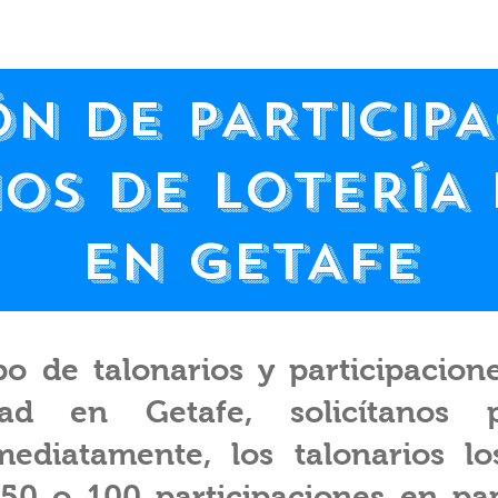
ÓN DE PARTICIPA
DE LOTERÍA
IOS
EN GETAFE
po de talonarios y participacion
ad en Getafe, solicítanos 
ediatamente, los talonarios l
 50 o 100 participaciones en pap