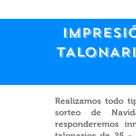
IMPRESI
TALONAR
Realizamos todo ti
sorteo de Navid
responderemos inm
talonarios de 25 -