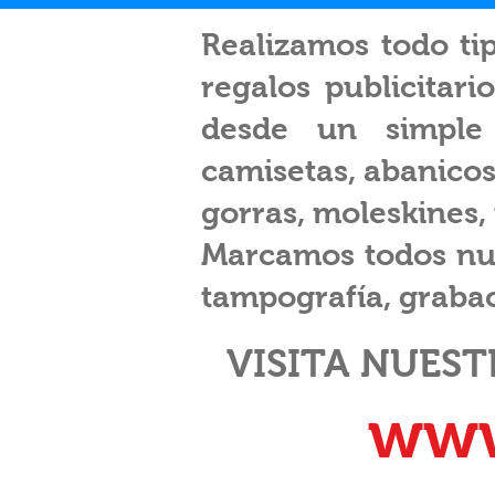
Realizamos todo ti
regalos publicitari
desde un simple b
camisetas, abanicos
gorras, moleskines, t
Marcamos todos nue
tampografía, grabaci
VISITA NUES
www