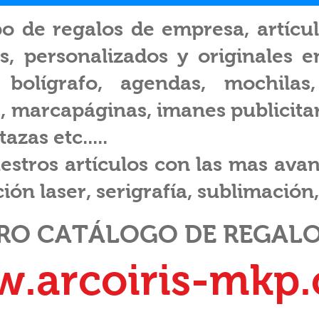
po de regalos de empresa, artícu
os, personalizados y originales 
olígrafo, agendas, mochilas, l
, marcapáginas, imanes publicitari
azas etc.....
stros artículos con las mas avan
ón laser, serigrafía, sublimación, 
TRO CATÁLOGO DE REGALO
.arcoiris-mkp