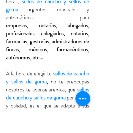
horas,
sellos de caucho y sellos de
goma
urgentes, manuales y
automáticos para
empresas, notarías, abogados,
profesionales colegiados, notarios,
farmacias, gestorías, admistradores de
fincas, médicos, farmacéuticos,
autónomos, etc...
A la hora de elegir tu
sellos de caucho
y sellos de goma
,
no te preocupes
nosotros te aconsejaremos, que
sellos
de caucho y sellos de goma
por precio
y calidad, es el que se adapta a tus
necesidades. Disponemos de la más
avanzada tecnología para realizar
los
sellos de caucho y sellos de