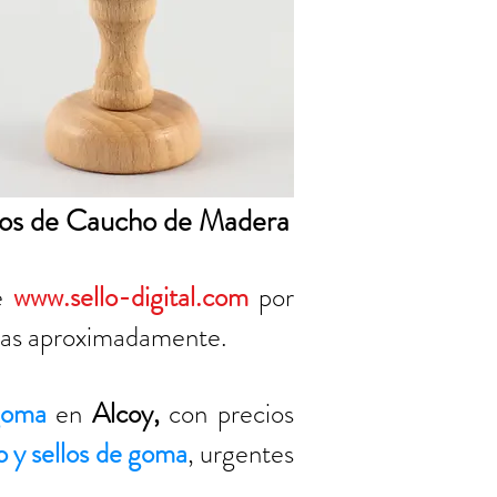
los de Caucho de Madera
ne
www.sello-digital.com
por
oras aproximadamente.
 goma
en
Alcoy
,
con precios
o y sellos de goma
, urgentes