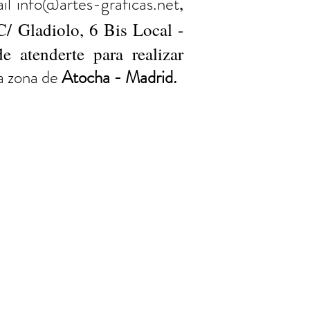
ail
info@artes-graficas.net
,
C/ Gladiolo, 6 Bis Local -
 atenderte para realizar
la zona de
Atocha - Madrid.