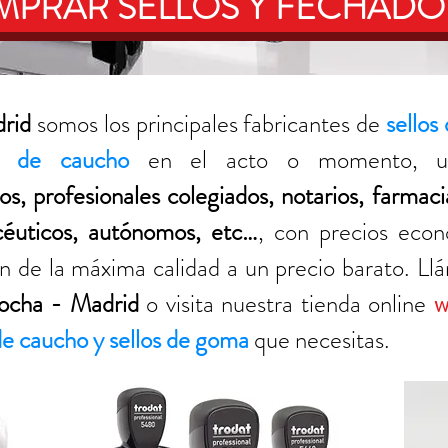
PRAR SELLOS Y FECHADO
rid
somos los principales fabricantes de
sellos
lo de caucho
en el acto o momento, urg
s, profesionales colegiados, notarios, farmaci
céuticos, autónomos, etc…
, con precios eco
n de la máxima calidad a un precio barato. Llá
ocha - Madrid
o visita nuestra tienda online
w
 de caucho y sellos de goma
que necesitas.