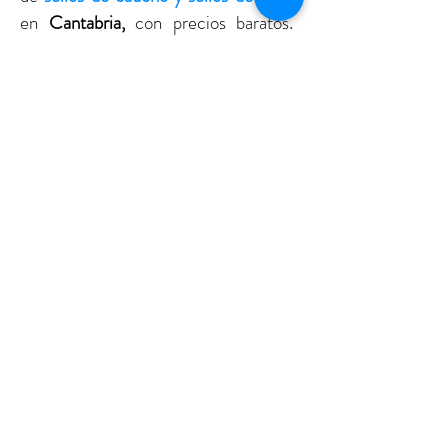
en
Cantabria,
con precios baratos.
Disponemos de la última tecnología
para hacer los
sellos de caucho y sellos
de goma
, urgentes en
Cantabria.
Trabajamos con las más prestigiosas
marcas en el sector de los
sellos de
caucho y sellos de goma
como
Shiny ,
Trodat, Reiner
, etc……
Nuestra especialidad es la
impresión,
dando una solución gráfica a nuestros
clientes de
Cantabria
de
Imprenta,
Artes Gráficas
,
Imprenta Digital
,
Sellos de Caucho
y Sellos de Goma
.
Lo principal son nuestros clientes más