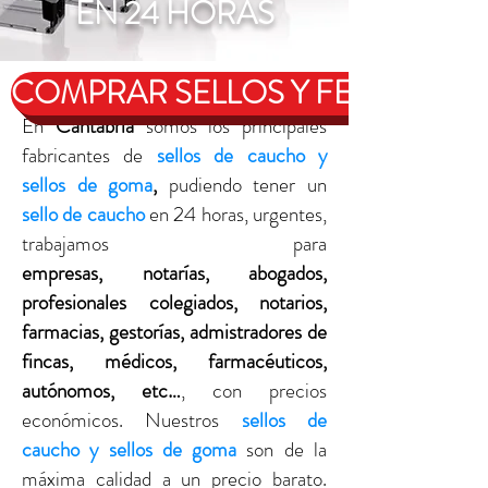
EN 24 HORAS
COMPRAR SELLOS Y FECHADOR
En
Cantabria
somos los principales
fabricantes de
sellos de caucho y
sellos de goma
,
pudiendo tener un
sello de caucho
en 24 horas, urgentes,
trabajamos para
empresas, notarías, abogados,
profesionales colegiados, notarios,
farmacias, gestorías, admistradores de
fincas, médicos, farmacéuticos,
autónomos, etc…
, con precios
económicos. Nuestros
sellos de
caucho y sellos de goma
son de la
máxima calidad a un precio barato.