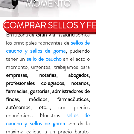
MOMENTO
COMPRAR SELLOS Y FECHADOR
En la zona de
Gran Vía- Madrid
somos
los principales fabricantes de
sellos de
caucho y sellos de goma
,
pudiendo
tener un
sello de caucho
en el acto o
momento, urgentes, trabajamos para
empresas, notarías, abogados,
profesionales colegiados, notarios,
farmacias, gestorías, admistradores de
fincas, médicos, farmacéuticos,
autónomos, etc…,
con precios
económicos. Nuestros
sellos de
caucho y sellos de goma
son de la
máxima calidad a un precio barato.