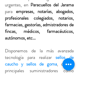
urgentes, en
Paracuellos del Jarama
para
empresas, notarías, abogados,
profesionales colegiados, notarios,
farmacias, gestorías, admistradores de
fincas, médicos, farmacéuticos,
autónomos, etc...
Disponemos de la más avanzada
tecnología para realizar
sellos de
caucho y sellos de goma
, de los
principales suministradores como
Trodat, Shiny, Reiner.
Nuestra tienda online de
sellos de
caucho y sellos de goma
,
www.sello-
digital.com
esta abierta 24 horas 365
días la año, para realizar tus
sellos de